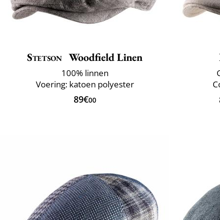
Stetson
Woodfield Linen
100% linnen
Voering: katoen polyester
C
89€
00