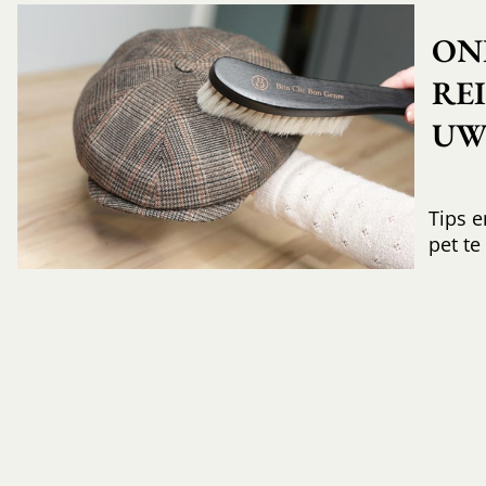
ON
RE
UW 
Tips e
pet te