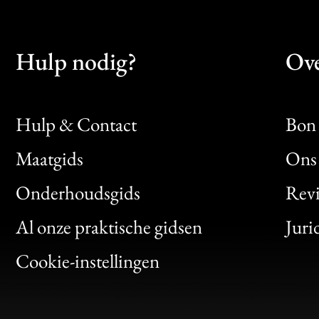
Hulp nodig?
Ove
Hulp & Contact
Bon 
Maatgids
Ons 
Bon
Onderhoudsgids
Rev
Clic
Al onze praktische gidsen
Juri
Bon
Cookie-instellingen
Gen