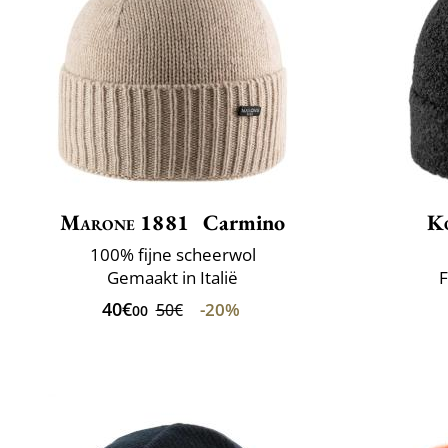
Marone 1881
Carmino
K
100% fijne scheerwol
Gemaakt in Italië
F
40€
-20%
50€
00