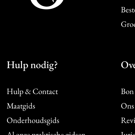
Best
Gro
Hulp nodig?
Ove
Hulp & Contact
Bon 
Maatgids
Ons 
Bon
Onderhoudsgids
Rev
Clic
Al onze praktische gidsen
Juri