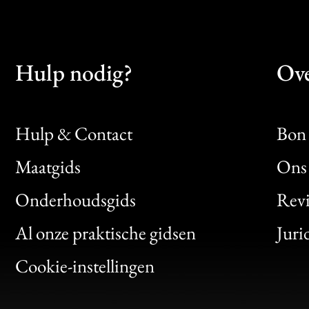
Hulp nodig?
Ove
Hulp & Contact
Bon 
Maatgids
Ons 
Bon
Onderhoudsgids
Rev
Clic
Al onze praktische gidsen
Juri
Bon
Cookie-instellingen
Gen