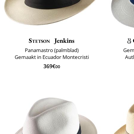
Stetson
Jenkins
Panamastro (palmblad)
Gema
Gemaakt in Ecuador Montecristi
Aut
369€
00