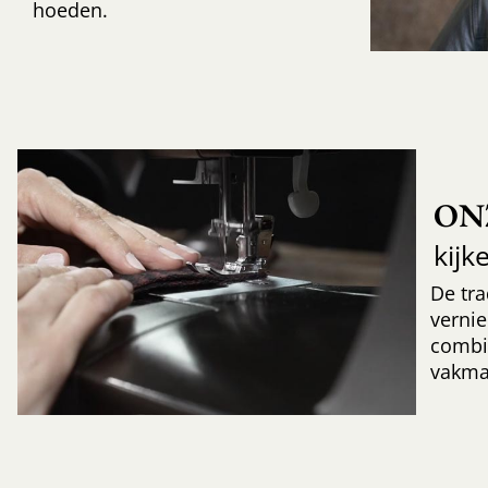
hoeden.
ON
kijk
De tr
verni
combi
vakma