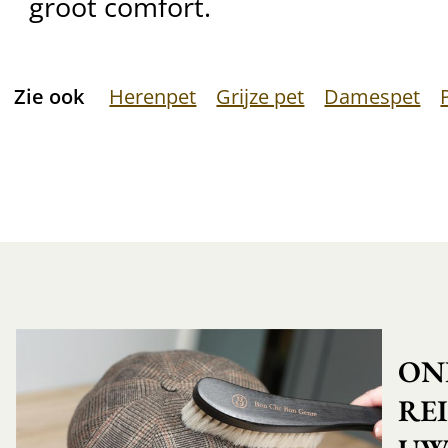
groot comfort.
Zie ook
Herenpet
Grijze pet
Damespet
ON
RE