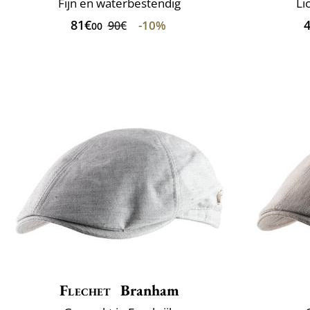
Fijn en waterbestendig
Li
81€
-10%
90€
00
Flechet
Branham