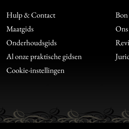
Hulp & Contact
Bon 
Maatgids
Ons 
Bon
Onderhoudsgids
Rev
Clic
Al onze praktische gidsen
Juri
Bon
Cookie-instellingen
Gen