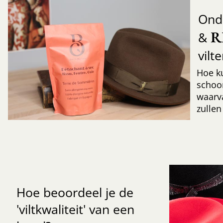
Ond
R
&
vilt
Hoe k
schoo
waarv
zullen
Hoe beoordeel je de
'viltkwaliteit' van een