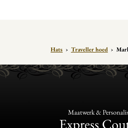
Hats
›
Traveller hoed
›
Mark
Maatwerk & Personalis
Express Cou