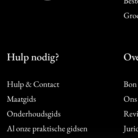
Best
Gro
Hulp nodig?
Ove
Hulp & Contact
Bon 
Maatgids
Ons 
Bon
Onderhoudsgids
Rev
Clic
Al onze praktische gidsen
Juri