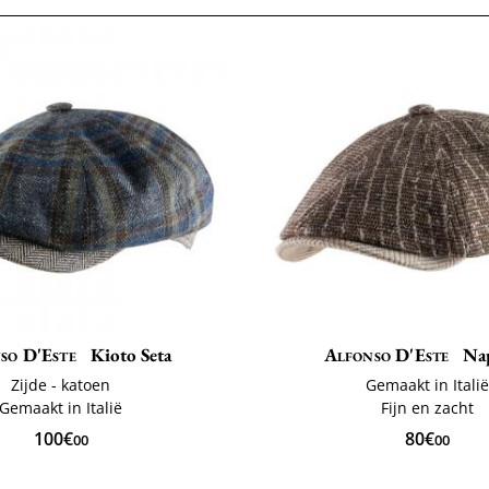
so D'Este
Kioto Seta
Alfonso D'Este
Nap
Zijde - katoen
Gemaakt in Itali
Gemaakt in Italië
Fijn en zacht
100€
80€
00
00