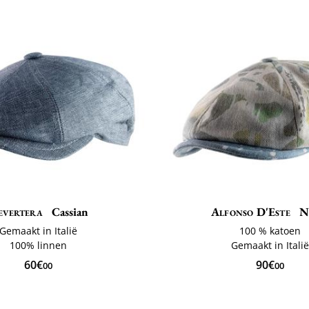
evertera
Cassian
Alfonso D'Este
N
Gemaakt in Italië
100 % katoen
100% linnen
Gemaakt in Itali
60€
90€
00
00