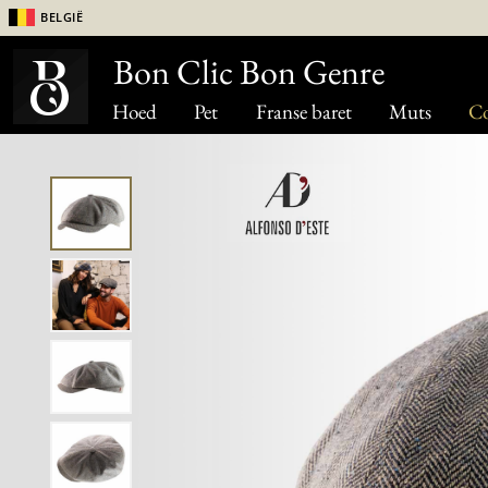
België
Bon Clic Bon Genre
Hoed
Pet
Franse baret
Muts
Co