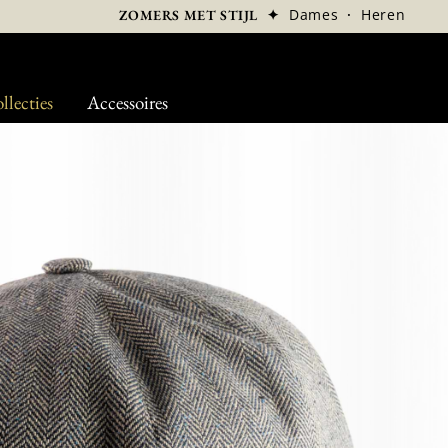
✦
Dames
·
Heren
ZOMERS MET STIJL
llecties
Accessoires