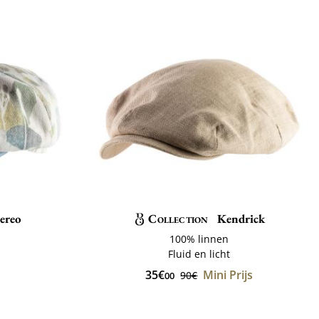
ereo
Collection
Kendrick
100% linnen
ë
Fluid en licht
35€
Mini Prijs
90€
00