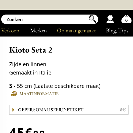
0
Verkoop
Merken
Op maat gemaakt
Blog
, Tips
Kioto Seta 2
Zijde en linnen
Gemaakt in Italië
S
- 55 cm (Laatste beschikbare maat)
MAATINFORMATIE
GEPERSONALISEERD ETIKET
8€
45€