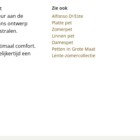
t
Zie ook
eur aan de
Alfonso D\'Este
Platte pet
pans ontwerp
Zomerpet
stralen.
Linnen pet
Damespet
ptimaal comfort.
Petten in Grote Maat
ijkertijd een
Lente-zomercollectie