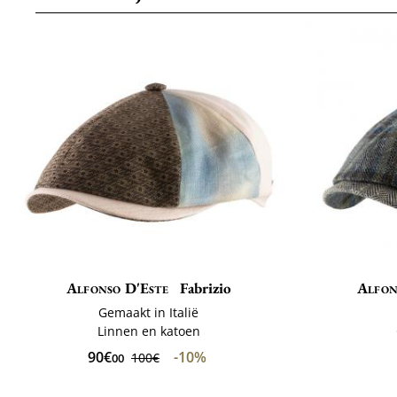
Alfonso D'Este
Fabrizio
Alfon
Gemaakt in Italië
Linnen en katoen
90€
-10%
100€
00