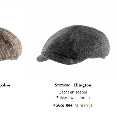
oli-4
Stetson
Ellington
ë
Zacht en soepel
Zuivere wol, linnen
45€
Mini Prijs
99€
00