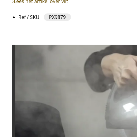
›Lees het artikel over vilt
Ref / SKU
PX9879