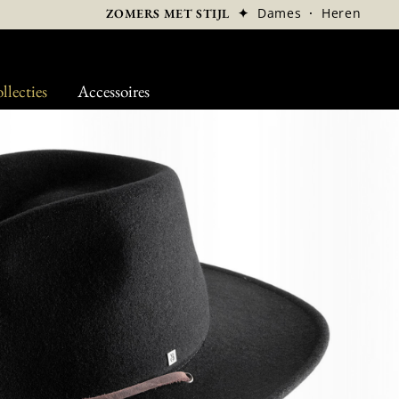
✦
Dames
·
Heren
ZOMERS MET STIJL
llecties
Accessoires