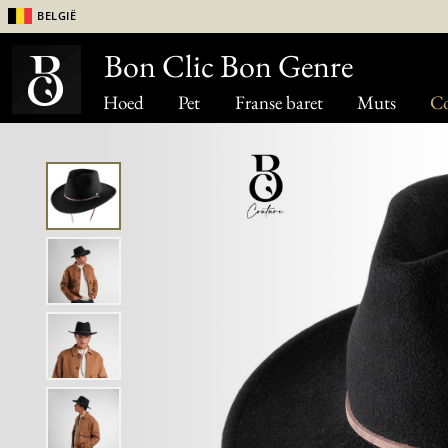
België
Bon Clic Bon Genre
Hoed
Pet
Franse baret
Muts
Co