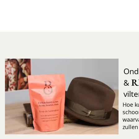
Ond
R
&
vilt
Hoe k
schoo
waarv
zullen