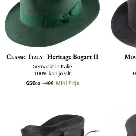
Classic Italy
Heritage Bogart II
Mov
Gemaakt in Italië
100% konijn vilt
H
65€
Mini Prijs
140€
00