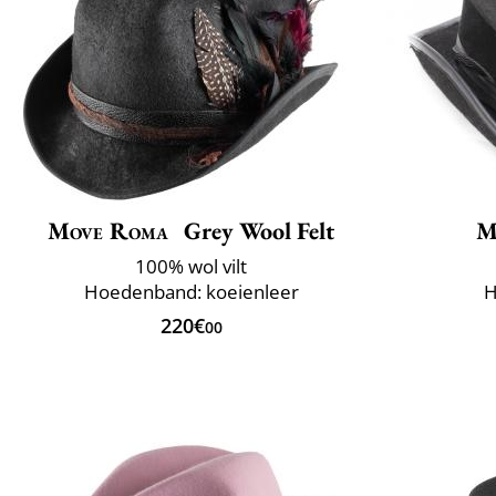
Move Roma
Grey Wool Felt
M
100% wol vilt
Hoedenband: koeienleer
H
220€
00