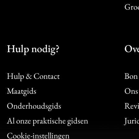
Gro
Hulp nodig?
Ove
Hulp & Contact
Bon 
Maatgids
Ons 
Bon
Onderhoudsgids
Rev
Clic
Al onze praktische gidsen
Juri
Bon
Cookie-instellingen