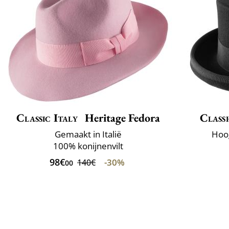
Classic Italy
Heritage Fedora
Classi
Gemaakt in Italië
Hoo
100% konijnenvilt
98€
-30%
140€
00