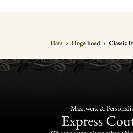
Hats
›
Hoge hoed
›
Classic I
Maatwerk & Personalis
Express Cou
95% van de aanpassingen voltooid bi