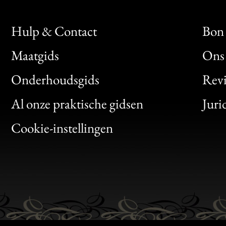
Hulp & Contact
Bon 
Maatgids
Ons 
Bon
Onderhoudsgids
Rev
Clic
Al onze praktische gidsen
Juri
Bon
Cookie-instellingen
Gen