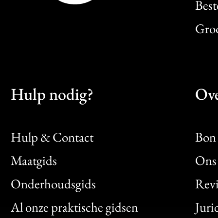
Best
Gro
Hulp nodig?
Ove
Hulp & Contact
Bon 
Maatgids
Ons 
Bon
Onderhoudsgids
Rev
Clic
Al onze praktische gidsen
Juri