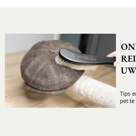
ON
RE
UW 
Tips e
pet te