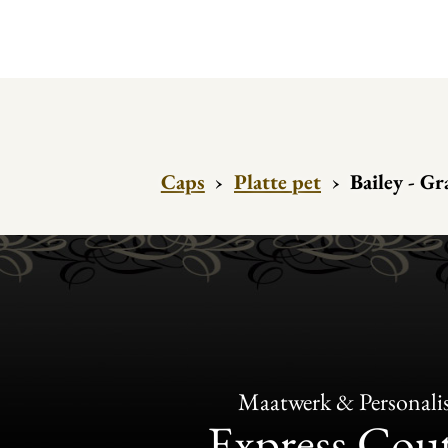
Caps
›
Platte pet
›
Bailey - G
Maatwerk & Personalis
Express Cou