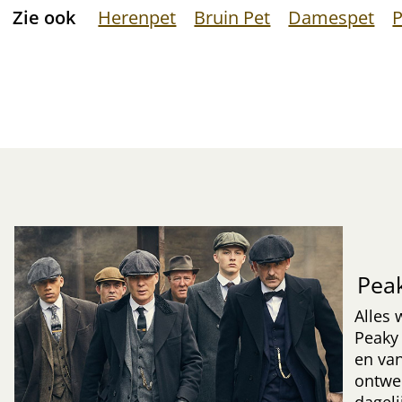
Zie ook
Herenpet
Bruin Pet
Damespet
P
Peak
Alles
Peaky 
en van
ontwe
dageli