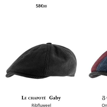
58€
00
Le chapoté
Gaby
Ribfluweel
On