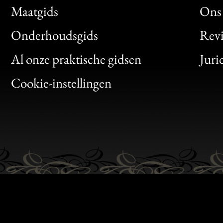
Maatgids
Ons 
Bon
Onderhoudsgids
Rev
Clic
Al onze praktische gidsen
Juri
Bon
Cookie-instellingen
Gen