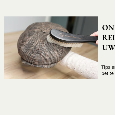
ON
RE
UW 
Tips e
pet te