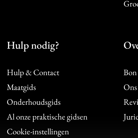
Gro
Hulp nodig?
Ove
Hulp & Contact
Bon 
Maatgids
Ons 
Bon
Onderhoudsgids
Rev
Clic
Al onze praktische gidsen
Juri
Bon
Cookie-instellingen