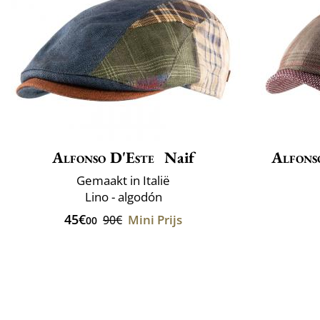
Alfonso D'Este
Naif
Alfons
Gemaakt in Italië
Lino - algodón
45€
Mini Prijs
90€
00