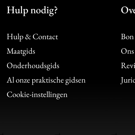
Hulp nodig?
Ove
Hulp & Contact
Bon 
Maatgids
Ons 
Bon
Onderhoudsgids
Rev
Clic
Al onze praktische gidsen
Juri
Bon
Cookie-instellingen
Gen