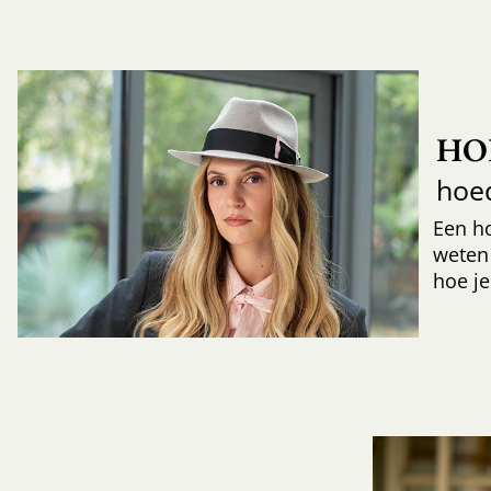
HO
hoe
Een h
weten
hoe je