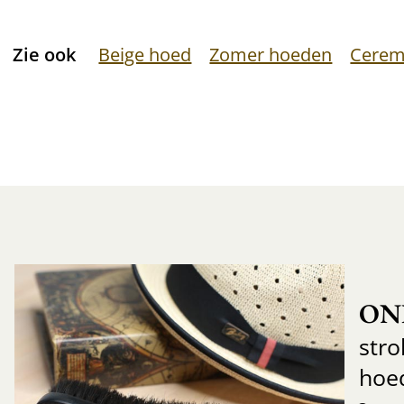
Zie ook
Beige hoed
Zomer hoeden
Cerem
ON
str
hoe