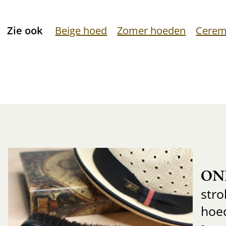
Zie ook
Beige hoed
Zomer hoeden
Cerem
ON
str
hoe