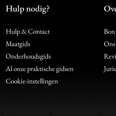
Hulp nodig?
Ove
Hulp & Contact
Bon 
Maatgids
Ons 
Bon
Onderhoudsgids
Rev
Clic
Al onze praktische gidsen
Juri
Bon
Cookie-instellingen
Gen