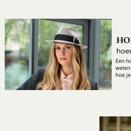
HO
hoe
Een h
weten
hoe je