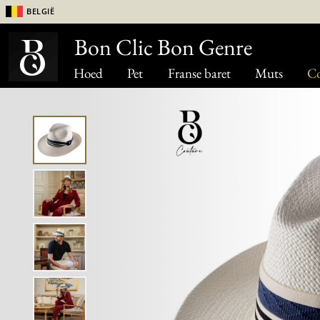
België
Bon Clic Bon Genre
Hoed
Pet
Franse baret
Muts
Co