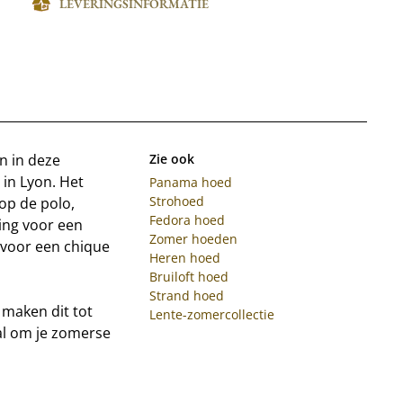
LEVERINGSINFORMATIE
n in deze
Zie ook
 in Lyon. Het
Panama hoed
Strohoed
op de polo,
Fedora hoed
ing voor een
Zomer hoeden
 voor een chique
Heren hoed
Bruiloft hoed
Strand hoed
 maken dit tot
Lente-zomercollectie
aal om je zomerse