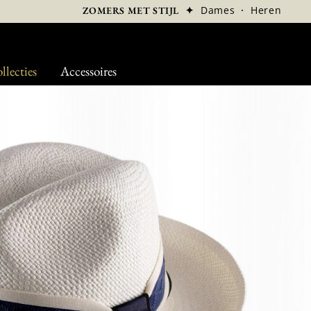
✦
Dames
·
Heren
ZOMERS MET STIJL
llecties
Accessoires