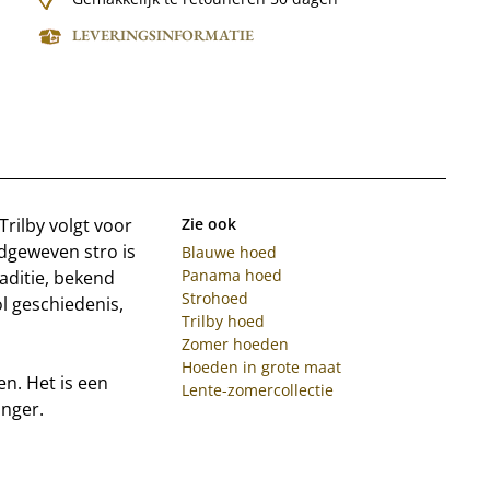
LEVERINGSINFORMATIE
rilby volgt voor
Zie ook
dgeweven stro is
Blauwe hoed
Panama hoed
ditie, bekend
Strohoed
ol geschiedenis,
Trilby hoed
Zomer hoeden
Hoeden in grote maat
en. Het is een
Lente-zomercollectie
anger.