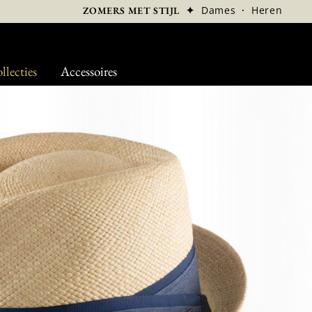
✦
Dames
·
Heren
ZOMERS MET STIJL
llecties
Accessoires