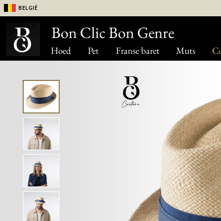
België
Bon Clic Bon Genre
Hoed
Pet
Franse baret
Muts
Co