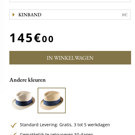
KINBAND
8€
145€
00
IN WINKELWAGEN
Andere kleuren
Standard Levering:
Gratis,
3 tot 5 werkdagen
Gemakkelijk te retouneren 50 dagen