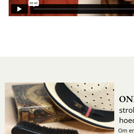
ON
str
hoe
Om er