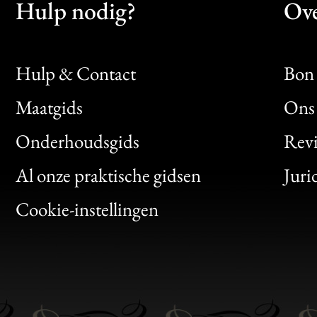
Hulp nodig?
Ove
Hulp & Contact
Bon 
Maatgids
Ons 
Bon
Onderhoudsgids
Rev
Clic
Al onze praktische gidsen
Juri
Bon
Cookie-instellingen
Gen