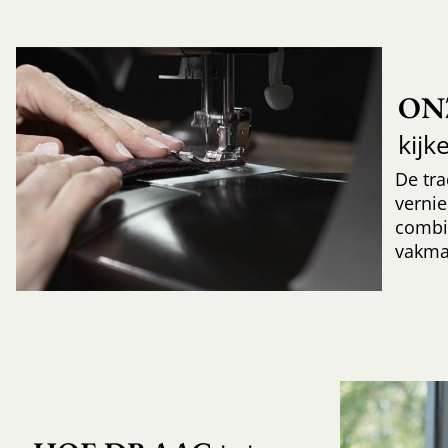
ON
kijk
De tr
verni
combi
vakma