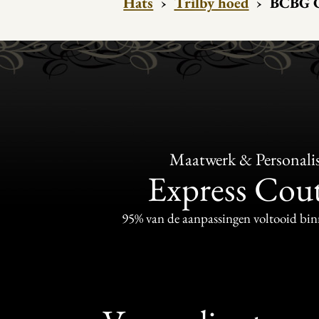
Hats
›
Trilby hoed
›
BCBG C
Maatwerk & Personalis
Express Cou
95% van de aanpassingen voltooid bi