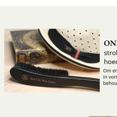
ON
str
hoe
Om er
in vor
behoud