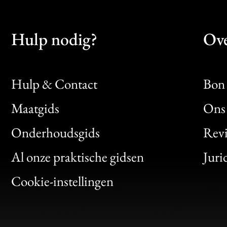
Hulp nodig?
Ove
Hulp & Contact
Bon 
Maatgids
Ons 
Bon
Onderhoudsgids
Rev
Clic
Al onze praktische gidsen
Juri
Bon
Cookie-instellingen
Gen