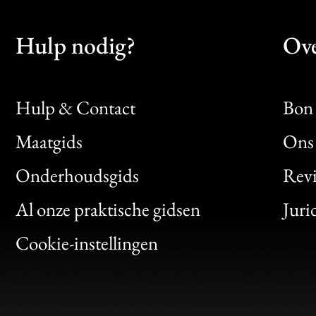
Hulp nodig?
Ove
Hulp & Contact
Bon 
Maatgids
Ons 
Bon
Onderhoudsgids
Rev
Clic
Al onze praktische gidsen
Juri
Bon
Cookie-instellingen
Gen