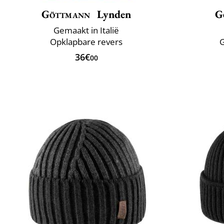
Göttmann
Lynden
G
Gemaakt in Italië
Opklapbare revers
G
36€
00