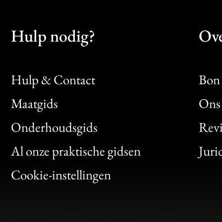
Hulp nodig?
Ove
Hulp & Contact
Bon 
Maatgids
Ons 
Bon
Onderhoudsgids
Rev
Clic
Al onze praktische gidsen
Juri
Bon
Cookie-instellingen
Gen