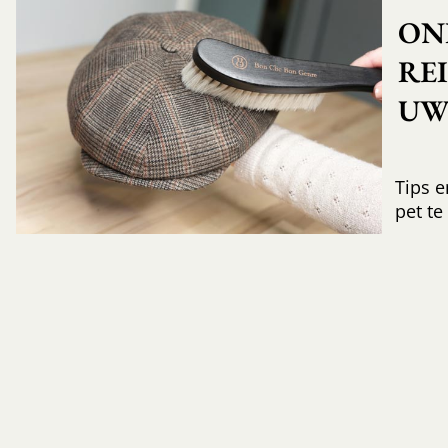
ON
RE
UW 
Tips e
pet te