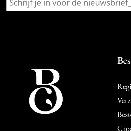
Bes
Regi
Verz
Best
Gro