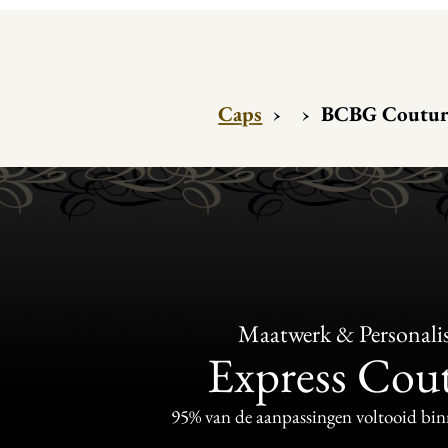
Caps
›
›
BCBG Coutur
Maatwerk & Personalis
Express Cou
95% van de aanpassingen voltooid bi