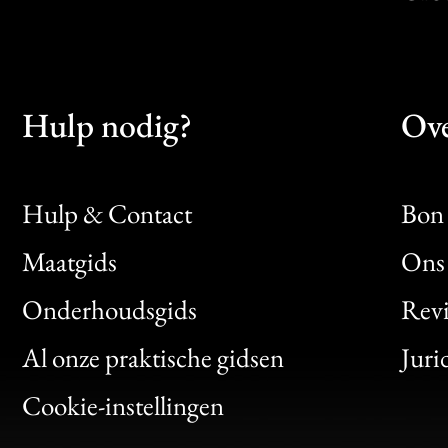
Hulp nodig?
Ove
Hulp & Contact
Bon 
Maatgids
Ons 
Bon
Onderhoudsgids
Rev
Clic
Al onze praktische gidsen
Juri
Bon
Cookie-instellingen