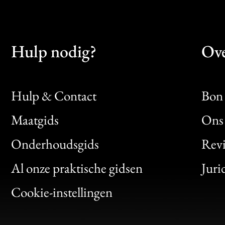
Hulp nodig?
Ove
Hulp & Contact
Bon 
Maatgids
Ons 
Bon
Onderhoudsgids
Rev
Clic
Al onze praktische gidsen
Juri
Bon
Cookie-instellingen
Gen