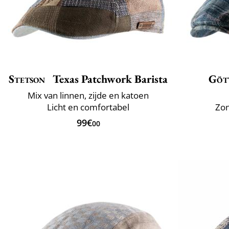
Stetson
Texas Patchwork Barista
Göt
Mix van linnen, zijde en katoen
Licht en comfortabel
Zo
99€
00