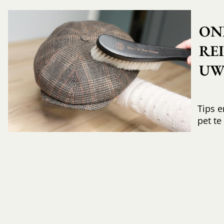
ON
RE
UW 
Tips e
pet te