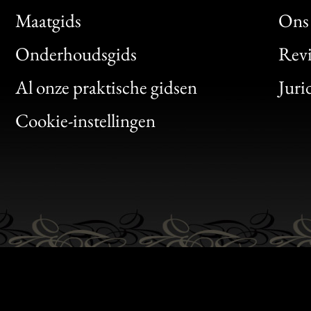
Maatgids
Ons 
Bon
Onderhoudsgids
Rev
Clic
Al onze praktische gidsen
Juri
Bon
Cookie-instellingen
Gen