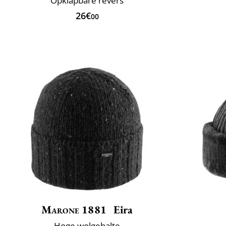
Opklapbare revers
26€
00
Marone 1881
Eira
Hoge wolgehalte