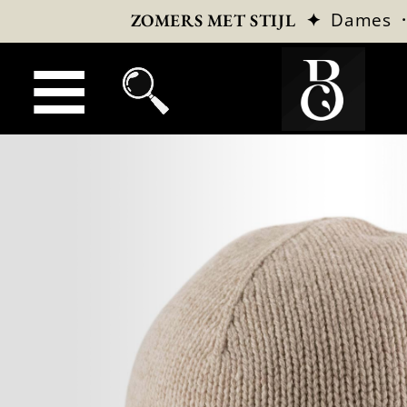
✦
Dames
ZOMERS MET STIJL