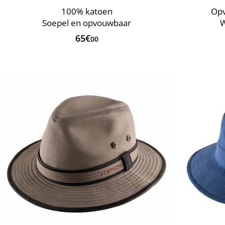
100% katoen
Opv
Soepel en opvouwbaar
W
65€
00