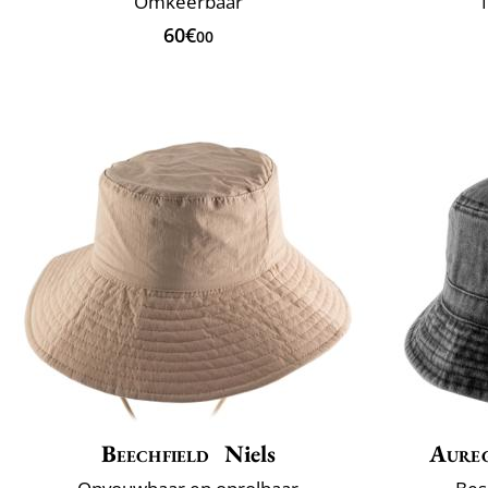
Omkeerbaar
1
60€
00
Beechfield
Niels
Aure