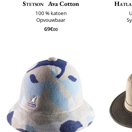
Stetson
Ava Cotton
Hatla
100 % katoen
U
Opvouwbaar
S
69€
00