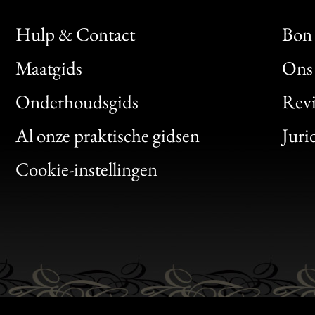
Hulp & Contact
Bon 
Maatgids
Ons 
Bon
Onderhoudsgids
Rev
Clic
Al onze praktische gidsen
Juri
Bon
Cookie-instellingen
Gen