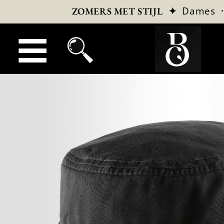
✦
Dames
ZOMERS MET STIJL