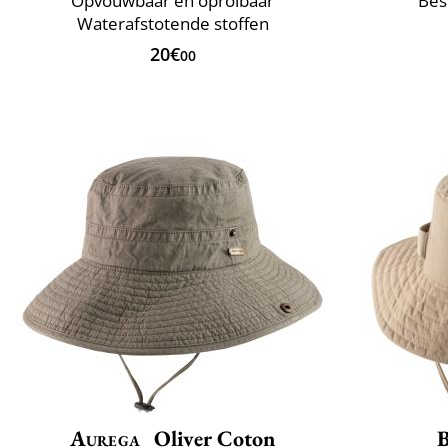
Opvouwbaar en oprolbaar
Bes
Waterafstotende stoffen
20€
00
Aurega
Oliver Coton
B