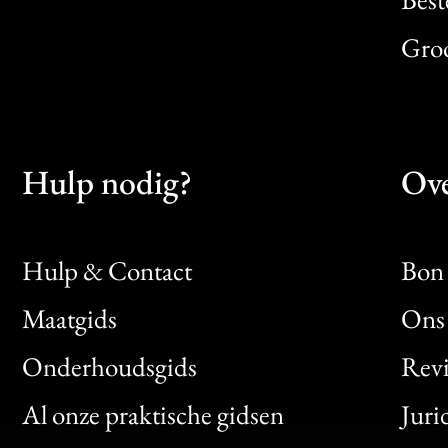
Gro
Hulp nodig?
Ove
Hulp & Contact
Bon 
Maatgids
Ons 
Bon
Onderhoudsgids
Rev
Clic
Al onze praktische gidsen
Juri