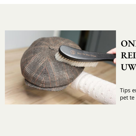
ON
RE
UW 
Tips e
pet te