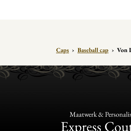
Caps
›
Baseball cap
›
Von 
Maatwerk & Personalis
Express Cou