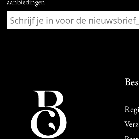
aanbiedingen
Bes
Regi
Verz
Best