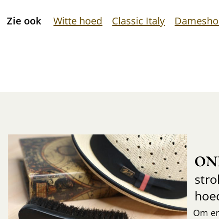
Zie ook
Witte hoed
Classic Italy
Damesho
ON
str
hoe
Om er