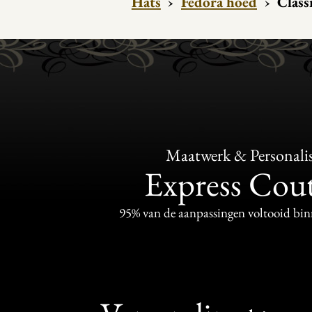
Hats
›
Fedora hoed
›
Class
Maatwerk & Personalis
Express Cou
95% van de aanpassingen voltooid bi