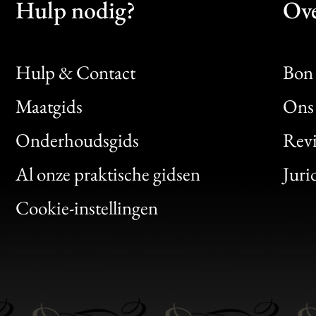
Hulp nodig?
Ove
Hulp & Contact
Bon 
Maatgids
Ons 
Bon
Onderhoudsgids
Rev
Clic
Al onze praktische gidsen
Juri
Bon
Cookie-instellingen
Gen