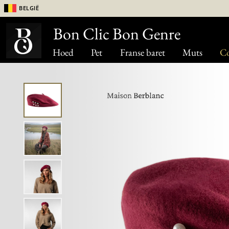
België
Bon Clic Bon Genre
Hoed
Pet
Franse baret
Muts
Co