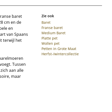
Franse baret
Zie ook
28 cm en de
Baret
Franse baret
bele en
Medium Baret
hart van Spaans
Platte pet
 terwijl het
Wollen pet
Petten in Grote Maat
Herfst-/wintercollectie
 parelmoeren
evoegt. Tussen
zich aan alle
soire, maar