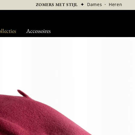
✦
Dames
·
Heren
ZOMERS MET STIJL
llecties
Accessoires