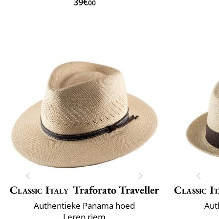
39€
00
Classic Italy
Traforato Traveller
Classic It
Authentieke Panama hoed
Aut
Leren riem