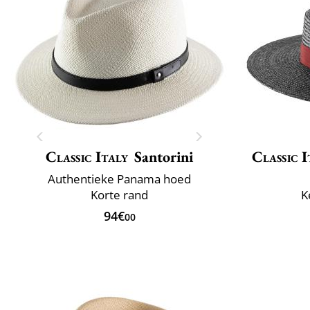
Classic Italy
Santorini
Classic I
Authentieke Panama hoed
Korte rand
K
94€
00