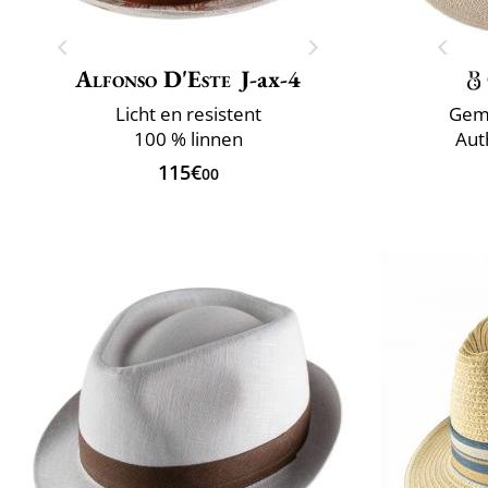
Alfonso D'Este
J-ax-4
Licht en resistent
Gema
100 % linnen
Aut
115€
00