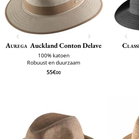
Aurega
Auckland Conton Delave
Class
100% katoen
Robuust en duurzaam
55€
00