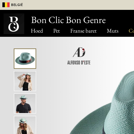
België
Bon Clic Bon Genre
Hoed
Pet
Franse baret
Muts
Co