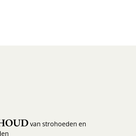
HOUD
van strohoeden en
den