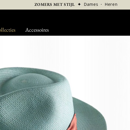
✦
Dames
·
Heren
ZOMERS MET STIJL
llecties
Accessoires