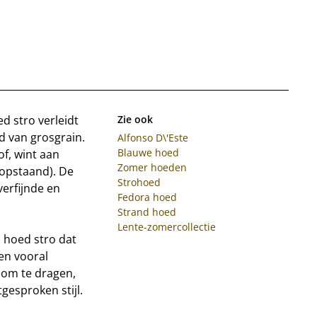
d stro verleidt
Zie ook
d van grosgrain.
Alfonso D\'Este
Blauwe hoed
f, wint aan
Zomer hoeden
 opstaand). De
Strohoed
verfijnde en
Fedora hoed
Strand hoed
Lente-zomercollectie
a hoed stro dat
en vooral
 om te dragen,
esproken stijl.