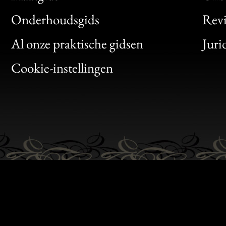
Bon
Onderhoudsgids
Rev
Clic
Al onze praktische gidsen
Juri
Bon
Cookie-instellingen
Gen