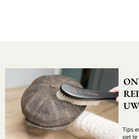
ON
RE
UW 
Tips e
pet te