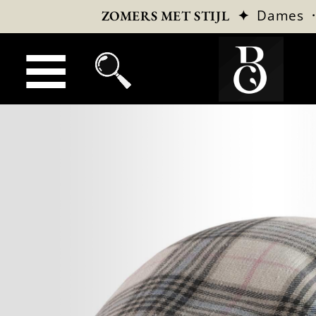
✦
Dames
ZOMERS MET STIJL